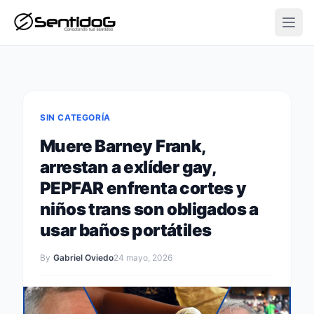
Open
SIN CATEGORÍA
Muere Barney Frank,
arrestan a exlíder gay,
PEPFAR enfrenta cortes y
niños trans son obligados a
usar baños portátiles
By
Gabriel Oviedo
24 mayo, 2026