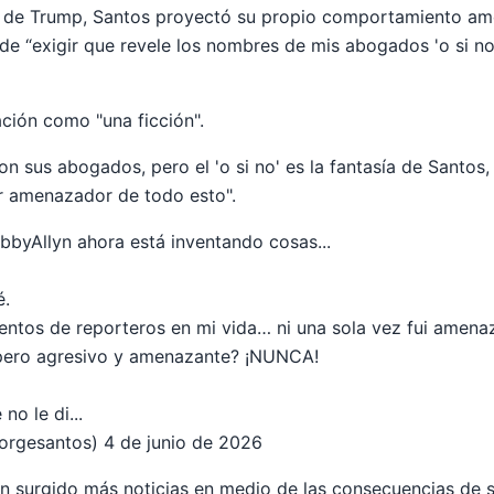
co de Trump, Santos proyectó su propio comportamiento am
de “exigir que revele los nombres de mis abogados 'o si no
ación como "una ficción".
n sus abogados, pero el 'o si no' es la fantasía de Santos,
r amenazador de todo esto".
byAllyn ahora está inventando cosas...
é.
entos de reporteros en mi vida… ni una sola vez fui amen
pero agresivo y amenazante? ¡NUNCA!
no le di...
rgesantos) 4 de junio de 2026
n surgido más noticias en medio de las consecuencias de s