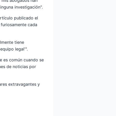
e "mis abogados han
inguna investigación".
rtículo publicado el
o furiosamente cada
lmente tiene
quipo legal'".
que es común cuando se
nes de noticias por
ares extravagantes y