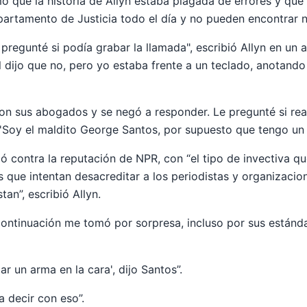
mó que la historia de Allyn estaba plagada de errores y qu
artamento de Justicia todo el día y no pueden encontrar n
regunté si podía grabar la llamada", escribió Allyn en un a
Él dijo que no, pero yo estaba frente a un teclado, anotand
on sus abogados y se negó a responder. Le pregunté si rea
Soy el maldito George Santos, por supuesto que tengo un e
ó contra la reputación de NPR, con “el tipo de invectiva 
 que intentan desacreditar a los periodistas y organizacio
tan”, escribió Allyn.
continuación me tomó por sorpresa, incluso por sus estánd
dar un arma en la cara', dijo Santos”.
a decir con eso”.