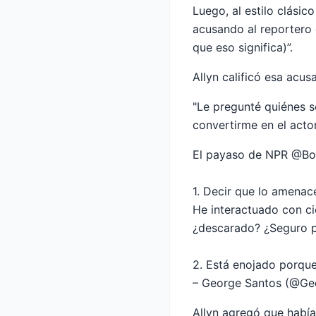
Luego, al estilo clási
acusando al reportero 
que eso significa)”.
Allyn calificó esa acus
"Le pregunté quiénes so
convertirme en el acto
El payaso de NPR @Bob
1. Decir que lo amenac
He interactuado con ci
¿descarado? ¿Seguro 
2. Está enojado porque 
– George Santos (@Geo
Allyn agregó que había