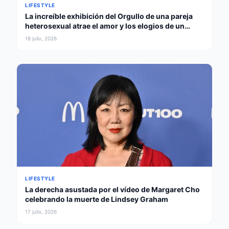
LIFESTYLE
La increíble exhibición del Orgullo de una pareja
heterosexual atrae el amor y los elogios de un
gobernador
18 julio, 2026
LIFESTYLE
La derecha asustada por el vídeo de Margaret Cho
celebrando la muerte de Lindsey Graham
17 julio, 2026