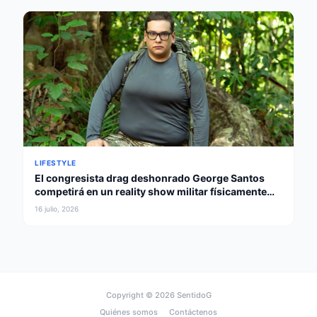
LIFESTYLE
El congresista drag deshonrado George Santos
competirá en un reality show militar físicamente
intenso
16 julio, 2026
Copyright © 2026
SentidoG
Quiénes somos
Contáctenos