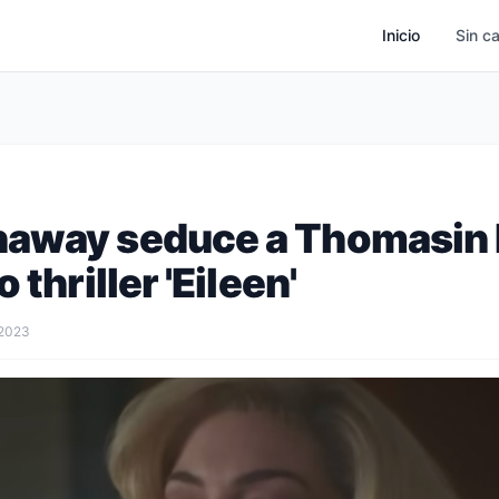
Inicio
Sin c
haway seduce a Thomasin
 thriller 'Eileen'
 2023