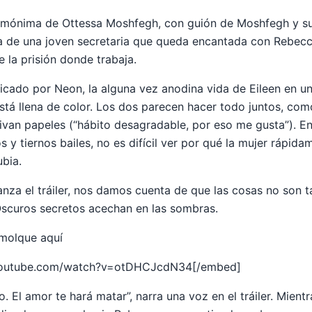
omónima de Ottessa Moshfegh, con guión de Moshfegh y s
ia de una joven secretaria que queda encantada con Rebecc
 la prisión donde trabaja.
licado por Neon, la alguna vez anodina vida de Eileen en un
tá llena de color. Los dos parecen hacer todo juntos, com
chivan papeles (“hábito desagradable, por eso me gusta”). E
s y tiernos bailes, no es difícil ver por qué la mujer rápida
bia.
nza el tráiler, nos damos cuenta de que las cosas no son 
Oscuros secretos acechan en las sombras.
molque aquí
youtube.com/watch?v=otDHCJcdN34[/embed]
o. El amor te hará matar”, narra una voz en el tráiler. Mientr