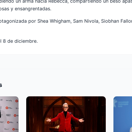
ndiendo un arma hacia Rebecca, compartiendo un beso apas
osas y ensangrentadas.
otagonizada por Shea Whigham, Sam Nivola, Siobhan Fall
l 8 de diciembre.
s