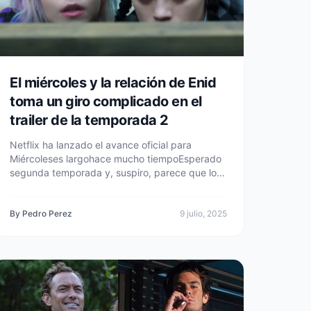
El miércoles y la relación de Enid
toma un giro complicado en el
trailer de la temporada 2
Netflix ha lanzado el avance oficial para
Miércoleses largohace mucho tiempoEsperado
segunda temporada y, suspiro, parece que los
cargadores de Wenclair están en problemas. En
el teaser de dos minutos, el personaje del título
macabro de Jenna Ortega regresa a
By Pedro Perez
9 julio, 2025
Nevermore Academy, la primera vez que
vuelve a una escuela, como señala Morticia
(Catherine Zeta-Jones), donde es recibida por
una legión de admiradores, incluidos
estudiantes y maestros. Aunque su mejor
amiga Enid (Emma Meyers) declara que su