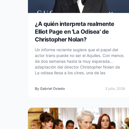
¿A quién interpreta realmente
Elliot Page en 'La Odisea' de
Christopher Nolan?
Un informe reciente sugiere que el papel del
actor trans puede no ser el Aquiles. Con menos
de dos semanas hasta la muy esperada
adaptación del director Christopher Nolan de
La odisea llega a los cines, una de las
preguntas más importantes en torno a la
película sigue siendo: ¿Quién es Elliot Page? en
By Gabriel Oviedo
3 julio, 2026
realidad ¿jugando? No está claro por qué Nolan
y compañía. han decidido mantener el papel
del actor en un secreto muy bien guardado.
Pero sin una palabra oficial, la especulación y la
controversia se han vuelto locas. La
participación de Page en la película. — que
marca su segunda colaboración con Nolan,