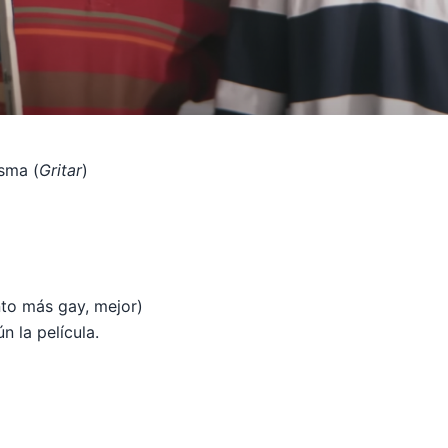
sma (
Gritar
)
to más gay, mejor)
n la película.
)