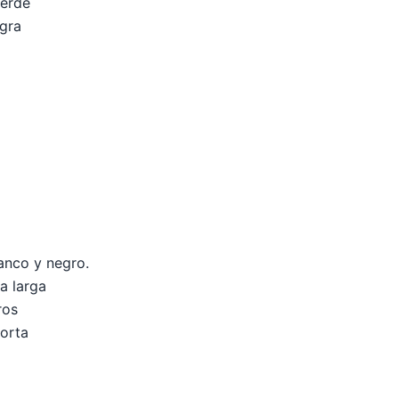
verde
egra
)
anco y negro.
a larga
ros
orta
)