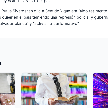
s leyes anti-LGBTQ+ del país.
o Rufus Sivaroshan dijo a SentidoG que era “algo realment
 queer en el país temiendo una represión policial y gubern
alvador blanco” y “activismo performativo”.
s