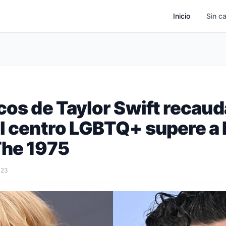
Inicio
Sin c
cos de Taylor Swift recaud
el centro LGBTQ+ supere a
The 1975
023