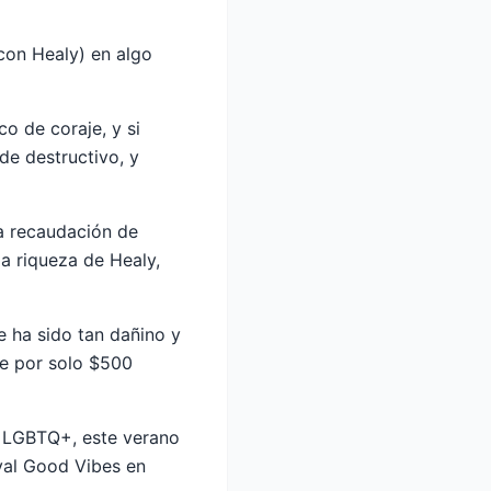
con Healy) en algo
co de coraje, y si
de destructivo, y
a recaudación de
a riqueza de Healy,
 ha sido tan dañino y
te por solo $500
s LGBTQ+, este verano
ival Good Vibes en