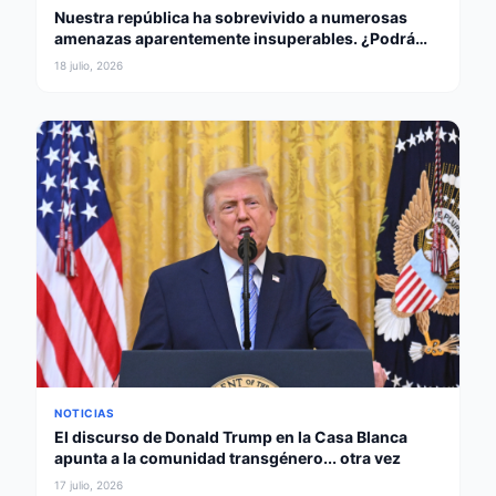
Nuestra república ha sobrevivido a numerosas
amenazas aparentemente insuperables. ¿Podrá
sobrevivir a Donald Trump?
18 julio, 2026
NOTICIAS
El discurso de Donald Trump en la Casa Blanca
apunta a la comunidad transgénero... otra vez
17 julio, 2026