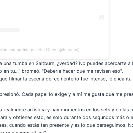
ción compartida por Hot Ones (@hotones)
é a una tumba en Saltburn, ¿verdad? No puedes acercarte a 
o en tu…” bromeó. "Debería hacer que me revisen eso".
ue filmar la escena del cementerio fue intenso, le encanta 
 presionó. Cada papel lo exige y a mí me gusta que me pre
ra realmente artística y hay momentos en los sets y en las p
mara y obtienes esto, es solo durante dos segundos más o
as, cuando estás tan presente y es lo que perseguimos. N
z que vamos al set”.