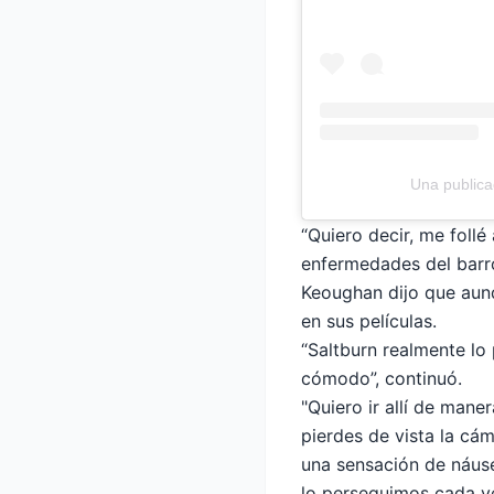
Una publica
“Quiero decir, me foll
enfermedades del barr
Keoughan dijo que aunq
en sus películas.
“Saltburn realmente lo
cómodo”, continuó.
"Quiero ir allí de mane
pierdes de vista la cá
una sensación de náuse
lo perseguimos cada ve