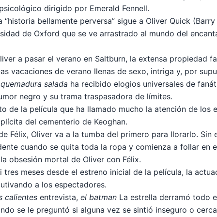
r psicológico dirigido por Emerald Fennell.
 “historia bellamente perversa” sigue a Oliver Quick (Barry
rsidad de Oxford que se ve arrastrado al mundo del encanta
liver a pasar el verano en Saltburn, la extensa propiedad fa
s vacaciones de verano llenas de sexo, intriga y, por supu
,
quemadura salada
ha recibido elogios universales de fanáti
mor negro y su trama traspasadora de límites.
o de la película que ha llamado mucho la atención de los 
plícita del cementerio de Keoghan.
de Félix, Oliver va a la tumba del primero para llorarlo. Si
nte cuando se quita toda la ropa y comienza a follar en el 
la obsesión mortal de Oliver con Félix.
 tres meses desde el estreno inicial de la película, la actu
utivando a los espectadores.
s calientes
entrevista,
el batman
La estrella derramó todo e
ando se le preguntó si alguna vez se sintió inseguro o cerc