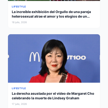
LIFESTYLE
La increíble exhibición del Orgullo de una pareja
heterosexual atrae el amor y los elogios de un
gobernador
18 julio, 2026
LIFESTYLE
La derecha asustada por el vídeo de Margaret Cho
celebrando la muerte de Lindsey Graham
17 julio, 2026