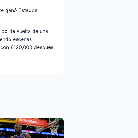
nte ganó Estados
ido de vuelta de una
iendo escenas
wn con £120,000 después