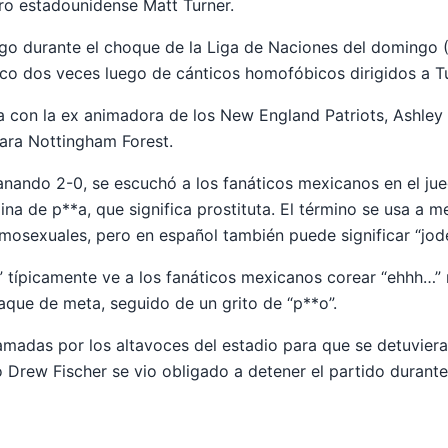
ro estadounidense Matt Turner.
uego durante el choque de la Liga de Naciones del domingo
co dos veces luego de cánticos homofóbicos dirigidos a Tu
a con la ex animadora de los New England Patriots, Ashley
ara Nottingham Forest.
nando 2-0, se escuchó a los fanáticos mexicanos en el ju
ina de p**a, que significa prostituta. El término se usa a
mosexuales, pero en español también puede significar “jode
o” típicamente ve a los fanáticos mexicanos corear “ehhh…” 
que de meta, seguido de un grito de “p**o”.
lamadas por los altavoces del estadio para que se detuviera
o Drew Fischer se vio obligado a detener el partido durante