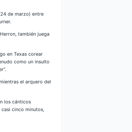
 (24 de marzo) entre
rner.
 Herron, también juega
ego en Texas corear
 menudo como un insulto
r”.
mientras el arquero del
n los cánticos
 casi cinco minutos,