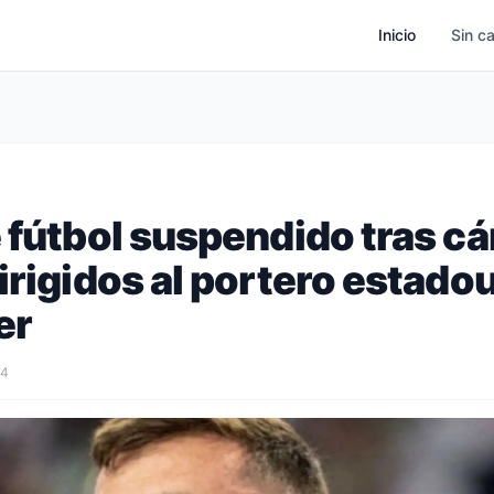
Inicio
Sin c
 fútbol suspendido tras c
irigidos al portero estad
er
24