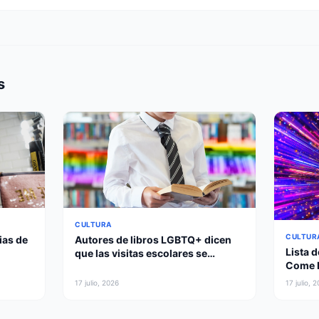
s
CULTURA
CULTUR
ias de
Autores de libros LGBTQ+ dicen
Lista d
que las visitas escolares se
Come D
cancelaron tras las quejas de los
une la
padres
17 julio, 2026
17 julio, 