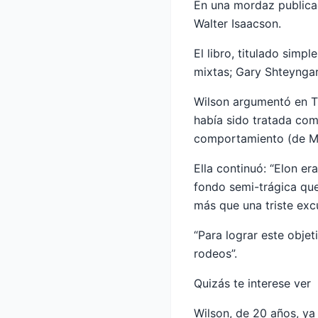
En una mordaz publicaci
Walter Isaacson.
El libro, titulado simp
mixtas; Gary Shteyngart
Wilson argumentó en Th
había sido tratada como
comportamiento (de Mu
Ella continuó: “Elon e
fondo semi-trágica qu
más que una triste exc
“Para lograr este obje
rodeos”.
Quizás te interese ver
Wilson, de 20 años, ya