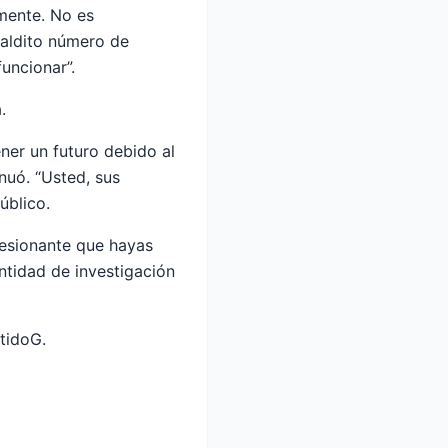
amente. No es
maldito número de
funcionar”.
.
ner un futuro debido al
nuó. “Usted, sus
úblico.
resionante que hayas
tidad de investigación
tidoG.