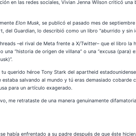
ón en las redes sociales, Vivian Jenna Wilson criticó una b
lemente
Elon Musk,
se publicó el pasado mes de septiembre y
, del Guardian, lo describió como un libro "aburrido y sin i
reads –el rival de Meta frente a X/Twitter– que el libro la
 una “historia de origen de villana” o una “excusa (para) ex
sk)”.
ra tu querido héroe Tony Stark del apartheid estadounidense
e estaba salvando al mundo y tú eras demasiado cobarde c
usa para un artículo exagerado.
tivo, me retrataste de una manera genuinamente difamatori
 se había enfrentado a su padre después de que éste hicier