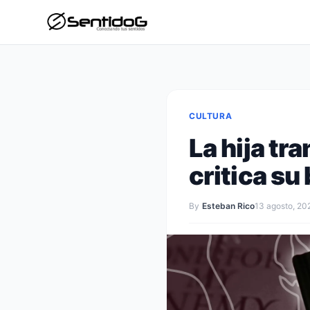
CULTURA
La hija tr
critica su
By
Esteban Rico
13 agosto, 20