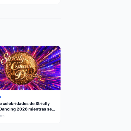
A
e celebridades de Strictly
ancing 2026 mientras se
 leyenda paralímpica
2026