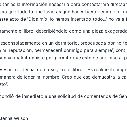
ue tenías la información necesaria para contactarme direct
cia que todo lo que tuvieras que hacer fuera pedirme mi 
 este acto de 'Dios mío, lo hemos intentado todo...' no va a 
uramente el libro, describiéndolo como una pieza exagerada
 desconsoladamente en un dormitorio, preocupada por no te
a mi reputación, permanecerá conmigo para siempre”, conti
 son un maldito chiste por permitir que esto se publique al p
 Vivian, no Jenna, como sugiere el libro… Es realmente imp
 manera de joder mi nombre. Creo que eso demuestra la can
to”.
pondió de inmediato a una solicitud de comentarios de Sen
 Jenna Wilson