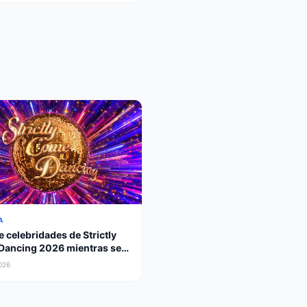
A
e celebridades de Strictly
ancing 2026 mientras se
 leyenda paralímpica
2026