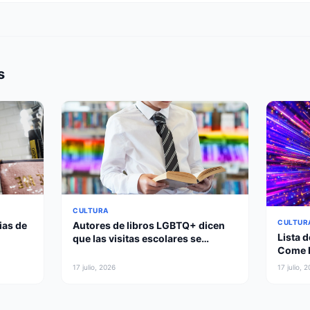
s
CULTURA
CULTUR
ias de
Autores de libros LGBTQ+ dicen
Lista d
que las visitas escolares se
Come D
cancelaron tras las quejas de los
une la
padres
17 julio, 2026
17 julio, 