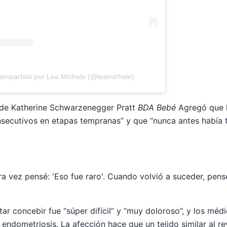
compartida por Lea Michele (@leamichele)
t de Katherine Schwarzenegger Pratt
BDA Bebé
Agregó que h
secutivos en etapas tempranas” y que “nunca antes había 
ra vez pensé: 'Eso fue raro'. Cuando volvió a suceder, pen
ntar concebir fue “súper difícil” y “muy doloroso”, y los méd
endometriosis. La afección hace que un tejido similar al re