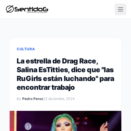
Open
CULTURA
La estrella de Drag Race,
Salina EsTitties, dice que "las
RuGirls están luchando" para
encontrar trabajo
By
Pedro Perez
22 diciembre, 2024