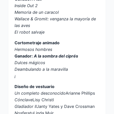
Inside Out 2
Memoria de un caracol
Wallace & Gromit: venganza la mayoría de
las aves
El robot salvaje
Cortometraje animado
Hermosos hombres
Ganador:
A la sombra del ciprés
Dulces mágicos
Deambulando a la maravilla
¡
Diseño de vestuario
Un completo desconocido
Arianne Phillips
Cónclave
Lisy Christl
Gladiador II
Janty Yates y Dave Crossman
Nosferatu
Linda Muir