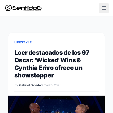
Open
LIFESTYLE
Loer destacados de los 97
Oscar: 'Wicked' Wins &
Cynthia Erivo ofrece un
showstopper
By
Gabriel Oviedo
3 marzo, 2025