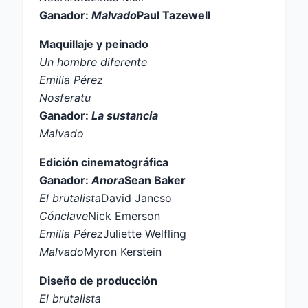
Ganador:
Malvado
Paul Tazewell
Maquillaje y peinado
Un hombre diferente
Emilia Pérez
Nosferatu
Ganador:
La sustancia
Malvado
Edición cinematográfica
Ganador:
Anora
Sean Baker
El brutalista
David Jancso
Cónclave
Nick Emerson
Emilia Pérez
Juliette Welfling
Malvado
Myron Kerstein
Diseño de producción
El brutalista