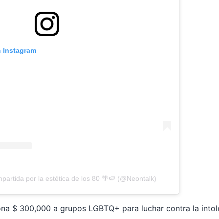
n Instagram
partida por la estética de los 80 🌴🍉 (@Neontalk)
dona $ 300,000 a grupos LGBTQ+ para luchar contra la into