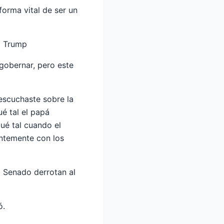
orma vital de ser un
 a Trump
gobernar, pero este
¿escuchaste sobre la
é tal el papá
ué tal cuando el
antemente con los
l Senado derrotan al
ó.