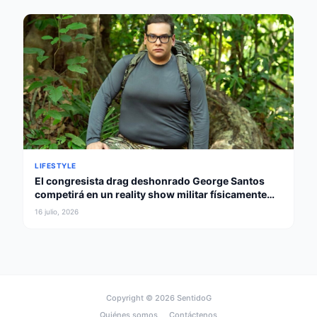
LIFESTYLE
El congresista drag deshonrado George Santos
competirá en un reality show militar físicamente
intenso
16 julio, 2026
Copyright © 2026
SentidoG
Quiénes somos
Contáctenos