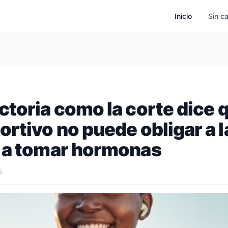
Inicio
Sin c
toria como la corte dice q
rtivo no puede obligar a l
 a tomar hormonas
5