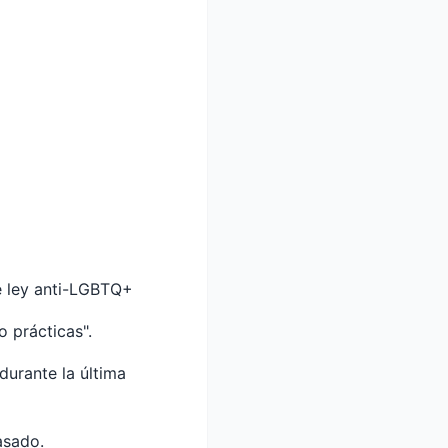
e ley anti-LGBTQ+
 prácticas".
urante la última
asado.