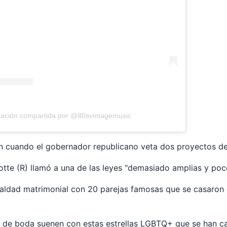
cación compartida por @80svintagemusic
 cuando el gobernador republicano veta dos proyectos d
otte (R) llamó a una de las leyes "demasiado amplias y poco
aldad matrimonial con 20 parejas famosas que se casaron d
 de boda suenen con estas estrellas LGBTQ+ que se han c