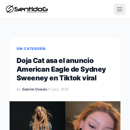
Open
SIN CATEGORÍA
Doja Cat asa el anuncio
American Eagle de Sydney
Sweeney en Tiktok viral
By
Gabriel Oviedo
31 julio, 2025