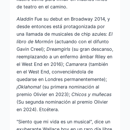
de teatro en el camino.
Aladdin
Fue su debut en Broadway 2014, y
desde entonces está protagonizada por
una llamada de musicales de chip azules:
El
libro de Mormón
(actuando con el difunto
Gavin Creel);
Dreamgirls
(su gran descanso,
reemplazando a un enfermo ámbar Riley en
el West End en 2016);
Camarera
(también
en el West End, convenciéndola de
quedarse en Londres permanentemente);
¡Oklahoma!
(su primera nominación al
premio Olivier en 2023);
Chicos y muñecas
(Su segunda nominación al premio Olivier
en 2024). Etcétera.
"Siento que mi vida es un musical", dice un
exuberante Wallace hoy en un raro día libre,