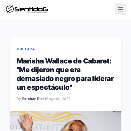
Open
CULTURA
Marisha Wallace de Cabaret:
"Me dijeron que era
demasiado negro para liderar
un espectáculo"
By
Esteban Rico
16 agosto, 2025