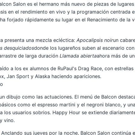
alcon Salon es el hermano más nuevo de piezas de lugares
sis en el rendimiento en vivo y la programación centrada 
 ha forjado rápidamente su lugar en el Renacimiento de la v
rra presenta una mezcla ecléctica:
Apocalipsis noir
un cabare
os desquiciados
donde los lugareños suben al escenario co
arrastre de larga duración
Llamada abierta
ahora más de un
raído a los ex alumnos de RuPaul's Drag Race, con estrella
x, Jan Sport y Alaska haciendo apariciones.
to
un dibujo como las actuaciones. El menú de Balcon destaca
ásicos como el espresso martini y el negroni blanco, y un
a los usuarios sobrios. Happy Hour se extiende diariament
y vino.
Anclando sus jueves por la noche, Balcon Salon continúa 