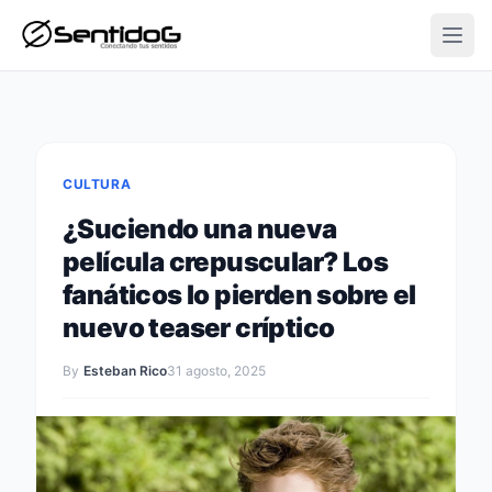
Open
CULTURA
¿Suciendo una nueva
película crepuscular? Los
fanáticos lo pierden sobre el
nuevo teaser críptico
By
Esteban Rico
31 agosto, 2025