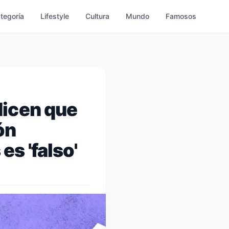
ategoría
Lifestyle
Cultura
Mundo
Famosos
dicen que
ón
s 'falso'