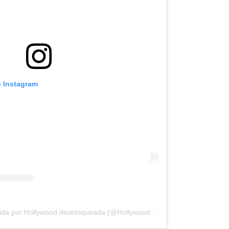
n Instagram
Una publicación compartida por Hollywood desbloqueada (@HollywoodUnlocked)