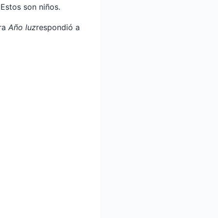
 Estos son niños.
ara
Año luz
respondió a