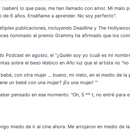
 (saben) lo que pasa, me han llamado con amor. Mi malo po
o de 6 años. Enséñame a aprender. No soy perfecto".
tiples publicaciones, incluyendo Deadline y The Hollywoo
veces nominado al premio Grammy ha afirmado que los com
do
Podcast en agosto, el "¿Quién soy yo (cuál es mi nombre
untas sobre el beso lésbico en
Año luz
que el artista no "no
 bebé, con otra mujer ... bueno, mi nieto, en el medio de la 
ne un bebé con una mujer? ¡Es una mujer! '"
ber pensado en ese momento: "Oh, S ** t, no entré para e
r
engo miedo de ir al cine ahora. Me arrojaron en medio de l