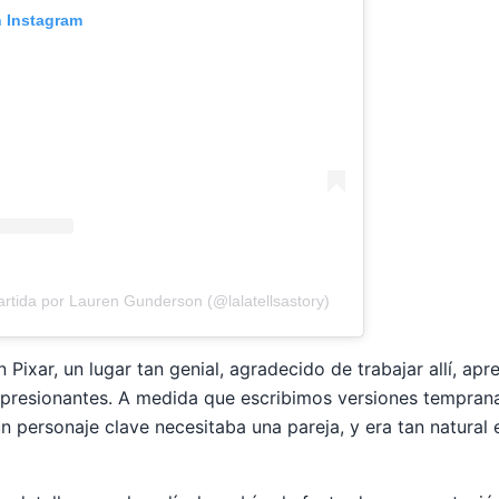
n Instagram
rtida por Lauren Gunderson (@lalatellsastory)
en Pixar, un lugar tan genial, agradecido de trabajar allí, ap
mpresionantes. A medida que escribimos versiones temprana
n personaje clave necesitaba una pareja, y era tan natural es