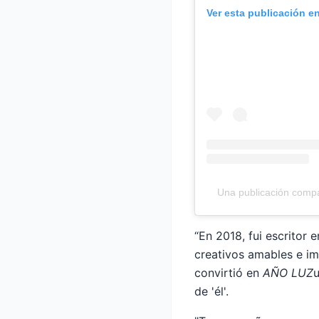
Ver esta publicación e
Una publicación compa
“En 2018, fui escritor 
creativos amables e i
convirtió en
AÑO LUZ
u
de 'él'.