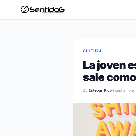
CULTURA
La joven 
sale como 
By
Esteban Rico
4 septiembre,