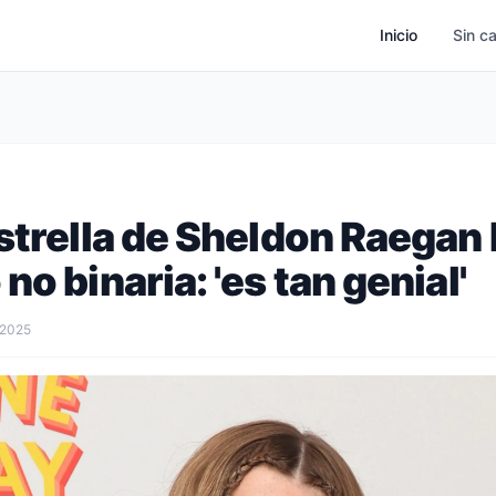
Inicio
Sin c
estrella de Sheldon Raegan
no binaria: 'es tan genial'
 2025