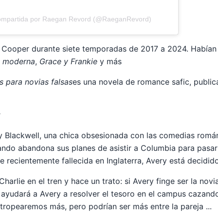
compartida por Raegan Revord (@RaeganRevord)
y Cooper durante siete temporadas de 2017 a 2024. Habían
a moderna
,
Grace y Frankie
y más
s para novias falsas
es una novela de romance safic, publi
r
y Blackwell, una chica obsesionada con las comedias romá
ando abandona sus planes de asistir a Columbia para pasar
 recientemente fallecida en Inglaterra, Avery está decidid
Charlie en el tren y hace un trato: si Avery finge ser la nov
e ayudará a Avery a resolver el tesoro en el campus cazan
tropearemos más, pero podrían ser más entre la pareja ...