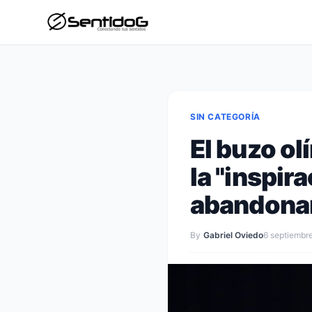
SIN CATEGORÍA
El buzo o
la "inspir
abandonar
By
Gabriel Oviedo
6 septiembr