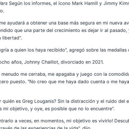
Wars
Según los informes, el ícono Mark Hamill y Jimmy Kim
o.
me ayudará a obtener una base más segura en mi nueva ave
endido que una parte del crecimiento es dejar ir al pasado, y
libertad".
gría a quien los haya recibido", agregó sobre las medallas 
cho años, Johnny Chaillot, divorciado en 2021.
a menudo me cerraba, me apagaba y juego con la comodida
ncero puesto. "No creo que me haya dado cuenta o me haya
quién es Greg Louganis? Sin la distracción y el ruido del ex
 mi objetivo, y oye, es posible que no lo encuentre".
arlo a veces, en momentos, mi objetivo es vivirlo! Descubri
ravés de las experiencias de la vida", dijo.