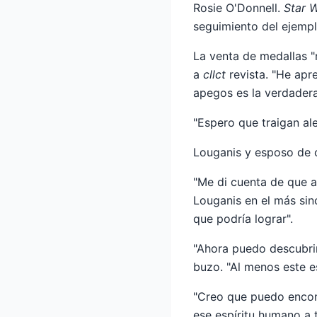
Rosie O'Donnell.
Star 
seguimiento del ejempl
La venta de medallas "
a
cllct
revista. "He apr
apegos es la verdadera 
"Espero que traigan ale
Louganis y esposo de o
"Me di cuenta de que 
Louganis en el más si
que podría lograr".
"Ahora puedo descubrir 
buzo. "Al menos este es
"Creo que puedo encontr
ese espíritu humano a t