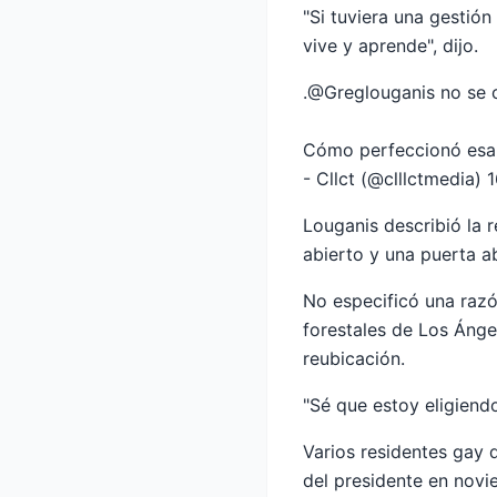
"Si tuviera una gestió
vive y aprende", dijo.
.
@Greglouganis
no se c
Cómo perfeccionó esa 
- Cllct (@clllctmedia)
1
Louganis describió la
abierto y una puerta ab
No especificó una razón
forestales de Los Ánge
reubicación.
"Sé que estoy eligiendo 
Varios residentes gay 
del presidente en novi