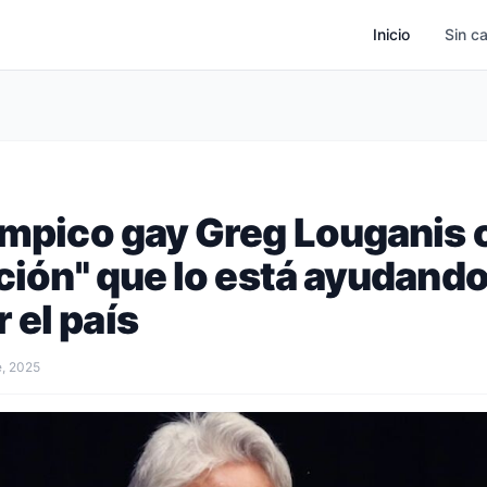
Inicio
Sin c
límpico gay Greg Louganis
ación" que lo está ayudando
 el país
e, 2025