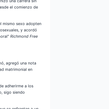
hizo una carrera sin
desde el comienzo de
 del mismo sexo adopten
mosexuales, y acordó
moral"
Richmond Free
mó, agregó una nota
dad matrimonial en
de adherirme a los
o, sigo siendo
que se enfrentan a un