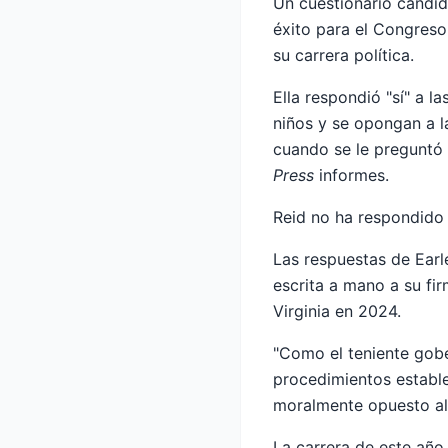
Un cuestionario candid
éxito para el Congreso
su carrera política.
Ella respondió "sí" a 
niños y se opongan a l
cuando se le preguntó 
Press
informes.
Reid no ha respondido 
Las respuestas de Earl
escrita a mano a su fi
Virginia en 2024.
"Como el teniente gobe
procedimientos establec
moralmente opuesto al
La carrera de este año 