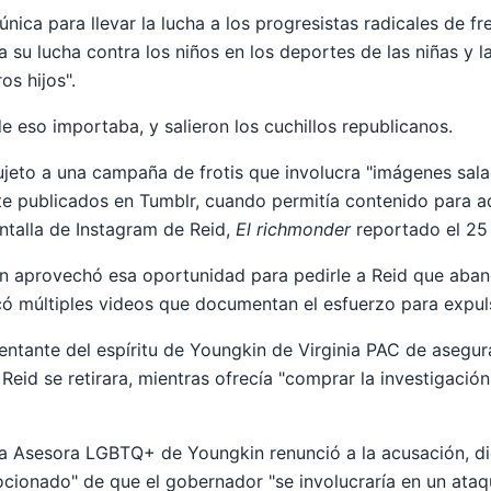
nica para llevar la lucha a los progresistas radicales de fren
a su lucha contra los niños en los deportes de las niñas y
os hijos".
 eso importaba, y salieron los cuchillos republicanos.
ujeto a una campaña de frotis que involucra "imágenes sal
 publicados en Tumblr, cuando permitía contenido para ad
ntalla de Instagram de Reid,
El richmonder
reportado el 25 
n aprovechó esa oportunidad para pedirle a Reid que aban
có múltiples videos que documentan el esfuerzo para expuls
entante del espíritu de Youngkin de Virginia PAC de asegur
Reid se retirara, mientras ofrecía "comprar la investigación
a Asesora LGBTQ+ de Youngkin renunció a la acusación, d
ionado" de que el gobernador "se involucraría en un ataq