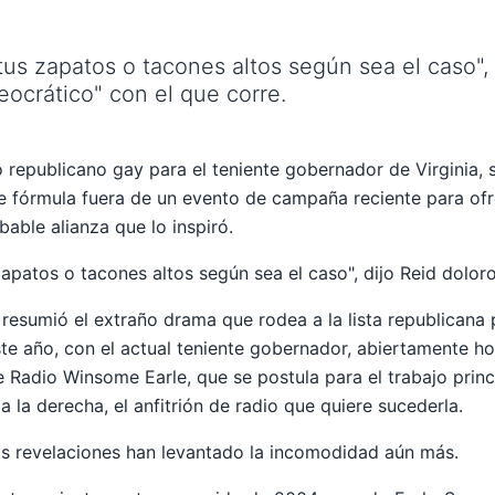
r tus zapatos o tacones altos según sea el caso",
 teocrático" con el que corre.
o republicano gay para el teniente gobernador de Virginia, 
fórmula fuera de un evento de campaña reciente para ofre
bable alianza que lo inspiró.
s zapatos o tacones altos según sea el caso", dijo Reid dolo
sumió el extraño drama que rodea a la lista republicana p
este año, con el actual teniente gobernador, abiertamente h
 de Radio Winsome Earle, que se postula para el trabajo princ
 a la derecha, el anfitrión de radio que quiere sucederla.
as revelaciones han levantado la incomodidad aún más.