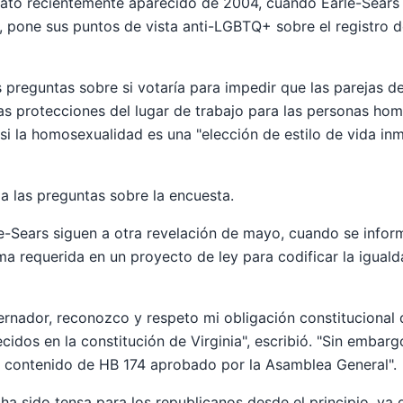
ato recientemente aparecido de 2004, cuando Earle-Sears 
, pone sus puntos de vista anti-LGBTQ+ sobre el registro 
las preguntas sobre si votaría para impedir que las parejas
as protecciones del lugar de trabajo para las personas ho
si la homosexualidad es una "elección de estilo de vida in
a las preguntas sobre la encuesta.
e-Sears siguen a otra revelación de mayo, cuando se infor
rma requerida en un proyecto de ley para codificar la igual
rnador, reconozco y respeto mi obligación constitucional 
idos en la constitución de Virginia", escribió. "Sin embarg
 contenido de HB 174 aprobado por la Asamblea General".
ha sido tensa para los republicanos desde el principio, ya 