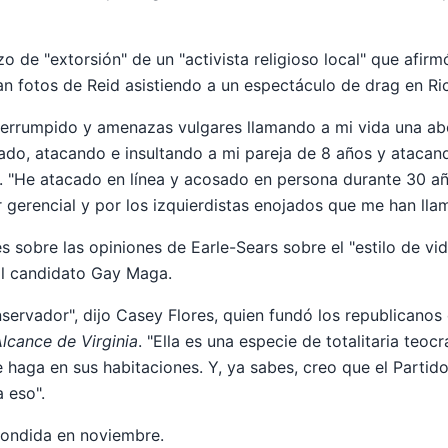
zo de "extorsión" de un "activista religioso local" que afir
Eran fotos de Reid asistiendo a un espectáculo de drag en R
nterrumpido y amenazas vulgares llamando a mi vida una ab
ado, atacando e insultando a mi pareja de 8 años y atacando
. "He atacado en línea y acosado en persona durante 30 añ
 gerencial y por los izquierdistas enojados que me han llam
s sobre las opiniones de Earle-Sears sobre el "estilo de vi
l candidato Gay Maga.
ervador", dijo Casey Flores, quien fundó los republicanos
lcance de Virginia
. "Ella es una especie de totalitaria teocr
e haga en sus habitaciones. Y, ya sabes, creo que el Partid
 eso".
pondida en noviembre.