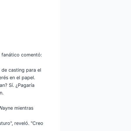
o fanático comentó:
 de casting para el
rés en el papel.
an? Sí. ¿Pagaría
n.
 Wayne mientras
uro", reveló. "Creo