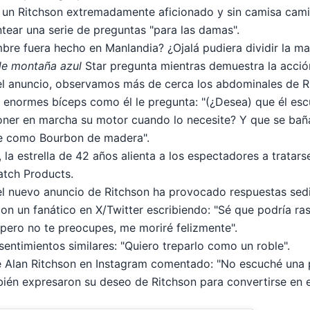
, un Ritchson extremadamente aficionado y sin camisa cam
ntear una serie de preguntas "para las damas".
bre fuera hecho en Manlandia? ¿Ojalá pudiera dividir la m
de montaña azul
Star pregunta mientras demuestra la acció
l anuncio, observamos más de cerca los abdominales de Ri
 enormes bíceps como él le pregunta: "(¿Desea) que él es
oner en marcha su motor cuando lo necesite? Y que se ba
e como Bourbon de madera".
o, la estrella de 42 años alienta a los espectadores a trata
tch Products.
l nuevo anuncio de Ritchson ha provocado respuestas sedi
con un fanático en X/Twitter
escribiendo
: "Sé que podría ra
 pero no te preocupes, me moriré felizmente".
sentimientos similares
: "Quiero treparlo como un roble".
e Alan Ritchson en Instagram
comentado
: "No escuché una 
bién expresaron su deseo de Ritchson para convertirse en