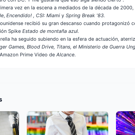
rimera vez en la escena a mediados de la década de 2000,
le
,
Encendido
! ,
CSI: Miami
y
Spring Break '83.
adounidense recibió su gran descanso cuando protagonizó 
sión Spike
Estado de montaña azul.
rella ha seguido subiendo en la esfera de actuación, aterri
er Games, Blood Drive, Titans, el Ministerio de Guerra U
e Amazon Prime Video de
Alcance
.
s