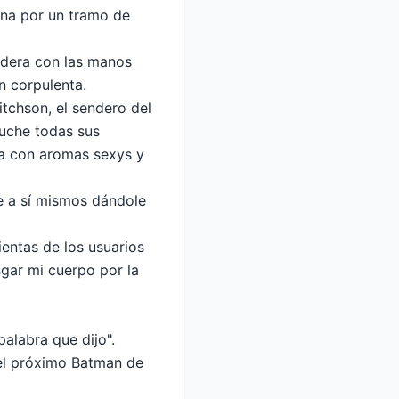
ina por un tramo de
adera con las manos
n corpulenta.
tchson, el sendero del
cuche todas sus
ña con aromas sexys y
rse a sí mismos dándole
entas de los usuarios
sgar mi cuerpo por la
palabra que dijo".
 el próximo Batman de