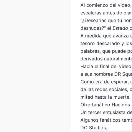
Al comienzo del video
escaleras antes de pla
"¿Desearías que tu hom
desnudas?" el
Estado 
A medida que avanza e
tesoro descarado y los
palabras, que puede p
derivados naturalment
Hacia el final del vide
a sus hombres DR Squa
Como era de esperar, e
de las redes sociales, 
mitad hasta la muerte,
Otro fanático
Hacidos 
Un tercer entusiasta d
Algunos fanáticos tam
DC Studios.