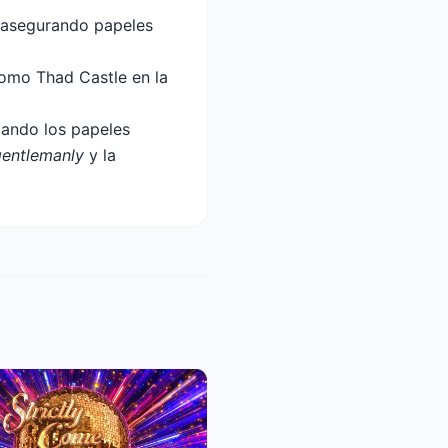
 asegurando papeles
como Thad Castle en la
zando los papeles
ngentlemanly
y la