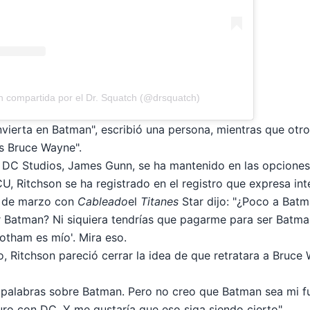
n compartida por el Dr. Squatch (@drsquatch)
ierta en Batman", escribió una persona, mientras que otr
es Bruce Wayne".
e DC Studios, James Gunn, se ha mantenido en las opciones
, Ritchson se ha registrado en el registro que expresa inte
a de marzo con
Cableado
el
Titanes
Star dijo: "¿Poco a Batm
 Batman? Ni siquiera tendrías que pagarme para ser Batma
Gotham es mío'. Mira eso.
, Ritchson pareció cerrar la idea de que retratara a Bruce
palabras sobre Batman. Pero no creo que Batman sea mi fut
uro con DC. Y me gustaría que eso siga siendo cierto".