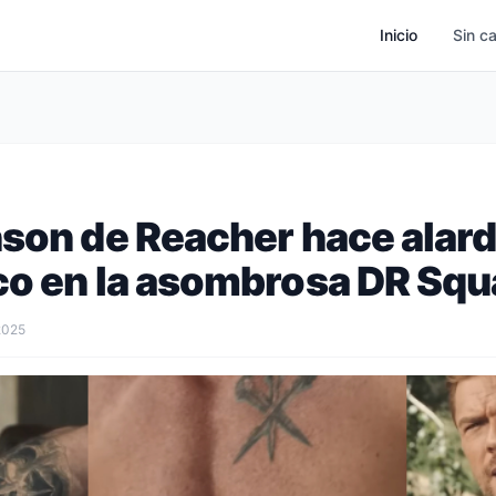
Inicio
Sin c
hson de Reacher hace alard
co en la asombrosa DR Sq
2025