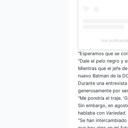
Una publicació
"Esperamos que se conv
"Dale el pelo negro y 
Mientras que el jefe d
nuevo Batman de la DCU
Durante una entrevist
generosamente por ser
"Me pondría el traje. '
Sin embargo, en agosto
hablaba con
Variedad.
"Se han intercambiado 
que hay algo en mi fut