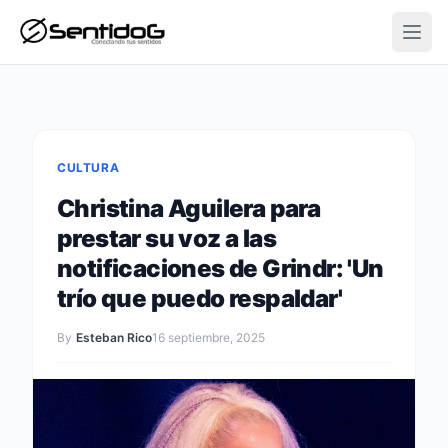
Open
CULTURA
Christina Aguilera para
prestar su voz a las
notificaciones de Grindr: 'Un
trío que puedo respaldar'
By
Esteban Rico
16 septiembre, 2025