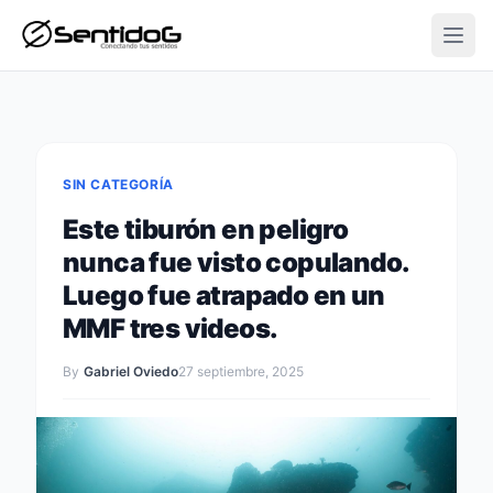
Open
SIN CATEGORÍA
Este tiburón en peligro
nunca fue visto copulando.
Luego fue atrapado en un
MMF tres videos.
By
Gabriel Oviedo
27 septiembre, 2025