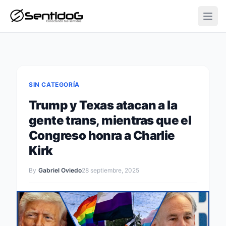
Open
SIN CATEGORÍA
Trump y Texas atacan a la
gente trans, mientras que el
Congreso honra a Charlie
Kirk
By
Gabriel Oviedo
28 septiembre, 2025