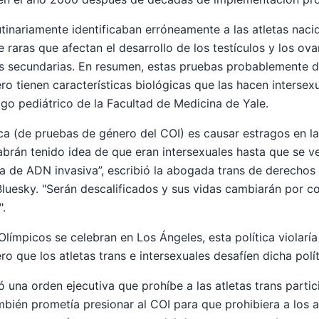
tinariamente identificaban erróneamente a las atletas nac
 raras que afectan el desarrollo de los testículos y los ova
les secundarias. En resumen, estas pruebas probablemente 
ro tienen características biológicas que las hacen interse
go pediátrico de la Facultad de Medicina de Yale.
ica (de pruebas de género del COI) es causar estragos en l
abrán tenido idea de que eran intersexuales hasta que se v
 de ADN invasiva”, escribió la abogada trans de derechos c
Bluesky. "Serán descalificados y sus vidas cambiarán por co
".
ímpicos se celebran en Los Ángeles, esta política violaría 
ro que los atletas trans e intersexuales desafíen dicha polít
ó una orden ejecutiva que prohíbe a las atletas trans parti
mbién prometía presionar al COI para que prohibiera a los a