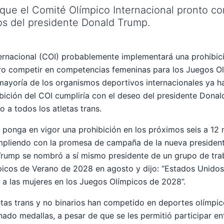
 que el Comité Olímpico Internacional pronto co
os del presidente Donald Trump.
ernacional (COI) probablemente implementará una prohibic
nero competir en competencias femeninas para los Juegos O
ayoría de los organismos deportivos internacionales ya ha
ibición del COI cumpliría con el deseo del presidente Donal
o a todos los atletas trans.
 ponga en vigor una prohibición en los próximos seis a 12 
pliendo con la promesa de campaña de la nueva presidenta
Trump se nombró a sí mismo presidente de un grupo de tra
icos de Verano de 2028 en agosto y dijo: “Estados Unidos 
a las mujeres en los Juegos Olímpicos de 2028”.
tas trans y no binarios han competido en deportes olímpic
nado medallas, a pesar de que se les permitió participar e