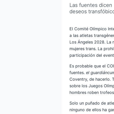
Las fuentes dicen
deseos transfóbic
El Comité Olímpico Int
a las atletas transgé
Los Ángeles 2028. La m
mujeres trans. La proh
participación del event
Es probable que el COI
fuentes.
el guardián
cum
Coventry, de hacerlo. 
sobre los Juegos Olímp
hombres roben trofeos 
Solo un puñado de atle
ninguno de ellos ha ga