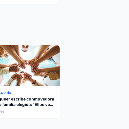
EGORÍA
queer escribe conmovedora
a familia elegida: “Ellos ven
soy”
026