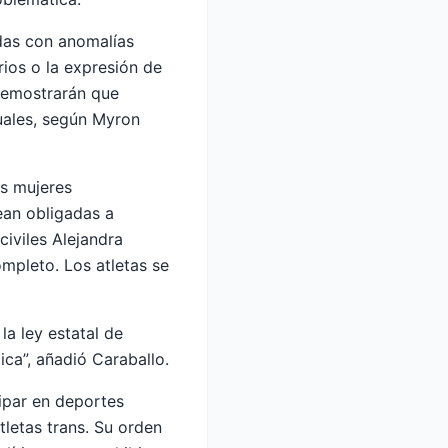
idas con anomalías
rios o la expresión de
demostrarán que
xuales, según Myron
as mujeres
ean obligadas a
iviles Alejandra
mpleto. Los atletas se
la ley estatal de
ica”, añadió Caraballo.
cipar en deportes
tletas trans. Su orden