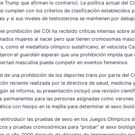
e Trump que afirman lo contrario). La política actual del C
si cumplen con los criterios de clasificación establecidos 
es y si sus niveles de testosterona se mantienen por debaj
e prohibición del COI ha recibido críticas internas sobre si
gnados mujeres al nacer pero que tienen cromosomas mascu
s, como el medallista olímpico sudafricano, el velocista C
ijeron
el guardián
esperan que una prohibición impida que c
bertad masculina pueda competir en eventos femeninos.
ad de una prohibición de los deportes trans por parte del C
ón reciente realizada por la directora de salud, medicina y
ún se informa, su presentación incluyó una revisión científ
as permanentes para las personas asignadas como varones 
ica con hisopo en la mejilla para determinar el sexo biológ
reintroducir las pruebas de sexo en los Juegos Olímpicos de
os y pruebas cromosómicas para "probar" el sexo biológico
 en el año 2000 después de décadas de implementación pr