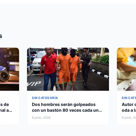
s
SIN CAT
SIN CATEGORÍA
s de
Autor 
Dos hombres serán golpeados
nal a
oda a l
con un bastón 80 veces cada uno
quién 
por abrazarse y besarse en
8 junio, 2026
8 junio, 2
privado