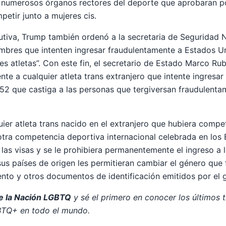
 numerosos órganos rectores del deporte que aprobaran po
petir junto a mujeres cis.
cutiva, Trump también ordenó a la secretaria de Seguridad N
mbres que intenten ingresar fraudulentamente a Estados U
es atletas”. Con este fin, el secretario de Estado Marco 
te a cualquier atleta trans extranjero que intente ingresa
952 que castiga a las personas que tergiversan fraudulenta
ier atleta trans nacido en el extranjero que hubiera compe
otra competencia deportiva internacional celebrada en los E
 las visas y se le prohibiera permanentemente el ingreso a 
 sus países de origen les permitieran cambiar el género que 
ento y otros documentos de identificación emitidos por el 
de la Nación LGBTQ
y sé el primero en conocer los últimos 
BTQ+ en todo el mundo.