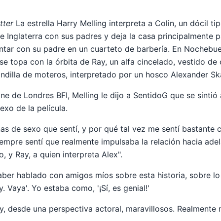
tter
La estrella Harry Melling interpreta a Colin, un dócil t
de Inglaterra con sus padres y deja la casa principalmente 
antar con su padre en un cuarteto de barbería. En Nochebue
 se topa con la órbita de Ray, un alfa cincelado, vestido de
dilla de moteros, interpretado por un hosco Alexander Sk
ine de Londres BFI, Melling le dijo a SentidoG que se sintió
exo de la película.
nas de sexo que sentí, y por qué tal vez me sentí bastan
empre sentí que realmente impulsaba la relación hacia adela
o, y Ray, a quien interpreta Alex".
ber hablado con amigos míos sobre esta historia, sobre lo
y. Vaya'. Yo estaba como, '¡Sí, es genial!'
 y, desde una perspectiva actoral, maravillosos. Realmente 