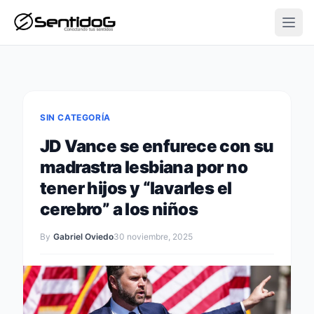
Open
SIN CATEGORÍA
JD Vance se enfurece con su
madrastra lesbiana por no
tener hijos y “lavarles el
cerebro” a los niños
By
Gabriel Oviedo
30 noviembre, 2025