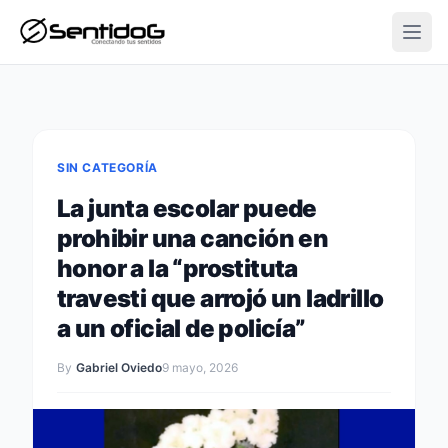
Open
SIN CATEGORÍA
La junta escolar puede
prohibir una canción en
honor a la “prostituta
travesti que arrojó un ladrillo
a un oficial de policía”
By
Gabriel Oviedo
9 mayo, 2026