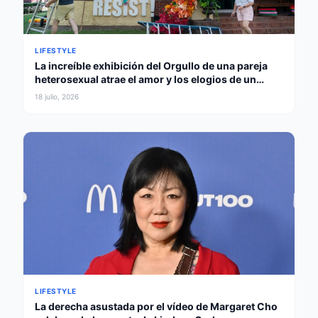
LIFESTYLE
La increíble exhibición del Orgullo de una pareja
heterosexual atrae el amor y los elogios de un
gobernador
18 julio, 2026
LIFESTYLE
La derecha asustada por el vídeo de Margaret Cho