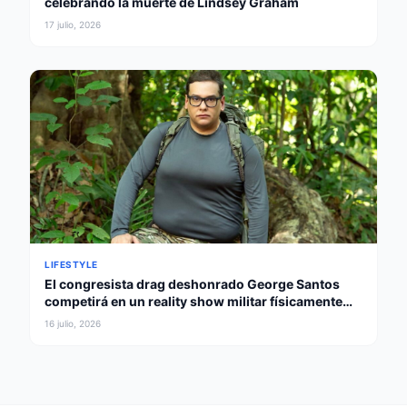
celebrando la muerte de Lindsey Graham
17 julio, 2026
LIFESTYLE
El congresista drag deshonrado George Santos
competirá en un reality show militar físicamente
intenso
16 julio, 2026