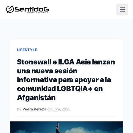
Open
LIFESTYLE
Stonewall e ILGA Asia lanzan
una nueva sesión
informativa para apoyar a la
comunidad LGBTQIA+ en
Afganistán
By
Pedro Perez
4 octubre, 2023