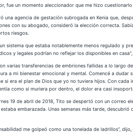
r, fue un momento aleccionador que me hizo cuestionarlo 
tró una agencia de gestación subrogada en Kenia que, desp
iones con su abogado, consideró la elección correcta. Sabí
rtos riesgos.
 un sistema que estaba notablemente menos regulado y pre
cos y legales podrían no reflejar los disponibles en casa",
con varias transferencias de embriones fallidas a lo largo d
ctura a mi bienestar emocional y mental. Comencé a dudar si
si era el plan de Dios que yo no tuviera hijos. Con cada in
tía como si muriera por dentro, el dolor era casi insoport
rnes 19 de abril de 2018, Tito se despertó con un correo e
a estaba embarazada. Unas semanas más tarde, descubrió q
nsabilidad me golpeó como una tonelada de ladrillos”, dijo