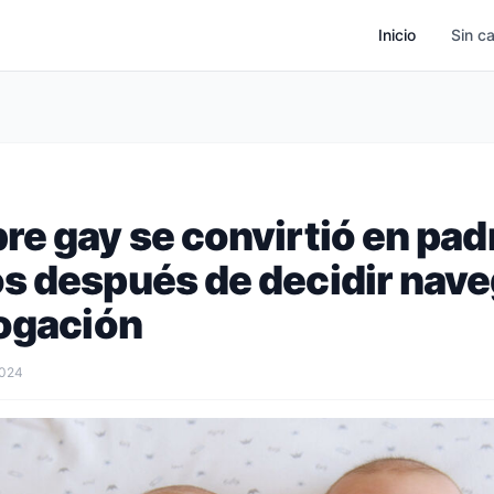
Inicio
Sin c
e gay se convirtió en pad
s después de decidir nave
rogación
2024