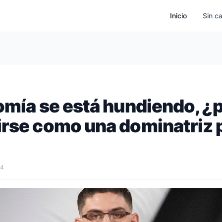
Inicio
Sin c
omía se está hundiendo, ¿
irse como una dominatriz p
24