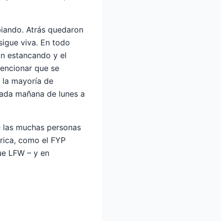
biando. Atrás quedaron
 sigue viva. En todo
án estancando y el
mencionar que se
e la mayoría de
cada mañana de lunes a
de las muchas personas
írica, como el FYP
ue LFW – y en