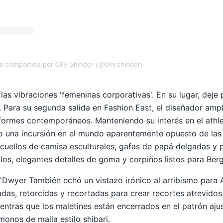
n compartida por Olly Shinder (@olly.shinder)
las vibraciones 'femeninas corporativas'. En su lugar, deje 
. Para su segunda salida en Fashion East, el diseñador amp
iformes contemporáneos. Manteniendo su interés en el athle
o una incursión en el mundo aparentemente opuesto de las
cuellos de camisa esculturales, gafas de papá delgadas y 
los, elegantes detalles de goma y corpiños listos para Berg
O'Dwyer
También echó un vistazo irónico al arribismo para
das, retorcidas y recortadas para crear recortes atrevidos
ientras que los maletines están encerrados en el patrón aj
monos de malla estilo shibari.