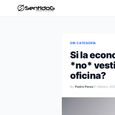
SIN CATEGORÍA
Si la econ
*no* vest
oficina?
By
Pedro Perez
21 febrero, 20