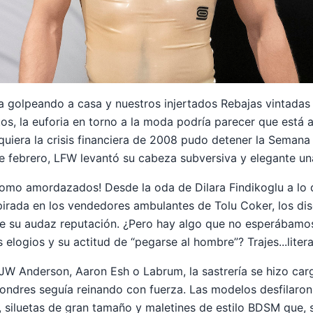
a golpeando a casa y nuestros injertados
Rebajas vintadas
s, la euforia en torno a la moda podría parecer que está 
iquiera la crisis financiera de 2008 pudo detener la Seman
te febrero, LFW levantó su cabeza subversiva y elegante u
omo amordazados! Desde la oda de Dilara Findikoglu a lo 
spirada en los vendedores ambulantes de Tolu Coker, los d
 de su audaz reputación. ¿Pero hay algo que no esperábamo
elogios y su actitud de “pegarse al hombre”? Trajes...lite
 JW Anderson, Aaron Esh o Labrum, la sastrería se hizo car
Londres seguía reinando con fuerza. Las modelos desfilaron
 siluetas de gran tamaño y maletines de estilo BDSM que, si