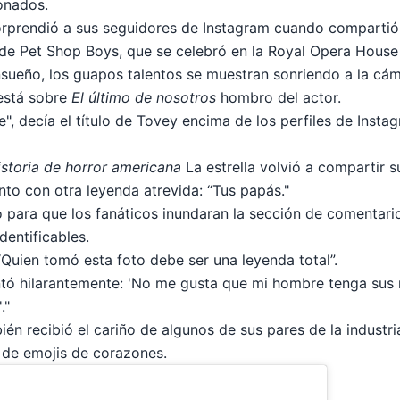
onados.
sorprendió a sus seguidores de Instagram cuando compartió 
 de Pet Shop Boys, que se celebró en la Royal Opera House
nsueño, los guapos talentos se muestran sonriendo a la cá
 está sobre
El último de nosotros
hombro del actor.
", decía el título de Tovey encima de los perfiles de Insta
istoria de horror americana
La estrella volvió a compartir s
nto con otra leyenda atrevida: “Tus papás.
"
para que los fanáticos inundaran la sección de comentari
dentificables.
“Quien tomó esta foto debe ser una leyenda total”.
ó hilarantemente: 'No me gusta que mi hombre tenga sus
.
"
én recibió el cariño de algunos de sus pares de la industria
 de emojis de corazones.