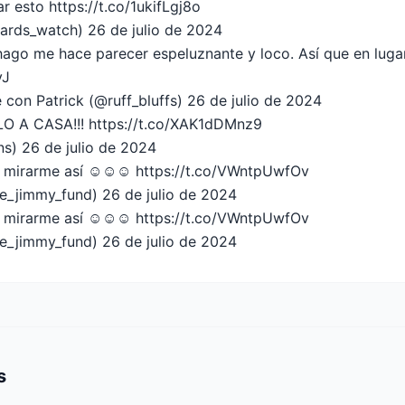
r esto https://t.co/1ukifLgj8o
wards_watch)
26 de julio de 2024
ago me hace parecer espeluznante y loco. Así que en lugar
vJ
 con Patrick (@ruff_bluffs)
26 de julio de 2024
O A CASA!!! https://t.co/XAK1dDMnz9
ns)
26 de julio de 2024
 mirarme así ☺️☺️☺️ https://t.co/VWntpUwfOv
he_jimmy_fund)
26 de julio de 2024
 mirarme así ☺️☺️☺️ https://t.co/VWntpUwfOv
he_jimmy_fund)
26 de julio de 2024
s