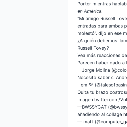
Porter mientras hablab
en América.
“Mi amigo Russell Tove
entradas para ambas pa
molestó”.
dijo en ese 
¿A quién debemos llama
Russell Tovey?
Vea más reacciones de 
Parecen haber dado a l
—Jorge Molina (@colo
Necesito saber si Andr
- em 💛 (@taIesofbasi
Quita tu brazo costros
imagen.twitter.com/V
—BWSSYCAT (@bwssy
añadiendo al collage 
— matt (@computer_g