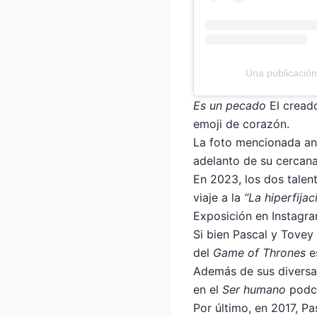
Una publicación
Es un pecado
El cread
emoji de corazón.
La foto mencionada ant
adelanto de su cercana
En 2023, los dos talen
viaje a la
“La hiperfij
Exposición en Instagra
Si bien Pascal y Tovey 
del
Game of Thrones
es
Además de sus diversa
en el
Ser humano
podc
Por último, en 2017, P