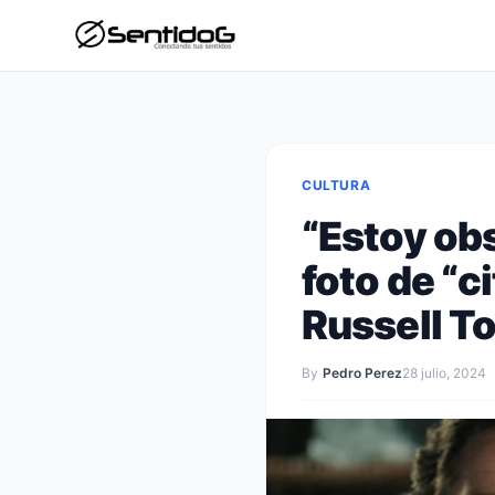
CULTURA
“Estoy ob
foto de “c
Russell T
By
Pedro Perez
28 julio, 2024