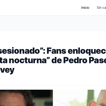
Inicio
Sin c
sesionado”: ​​Fans enloque
ita nocturna” de Pedro Pas
ovey