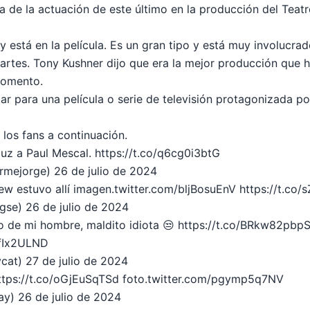
a de la actuación de este último en la producción del Teat
y está en la película. Es un gran tipo y está muy involucra
rtes. Tony Kushner dijo que era la mejor producción que h
momento.
r para una película o serie de televisión protagonizada po
los fans a continuación.
uz a Paul Mescal. https://t.co/q6cg0i3btG
rmejorge)
26 de julio de 2024
ew estuvo allí
imagen.twitter.com/bljBosuEnV
https://t.co/
ngse)
26 de julio de 2024
o de mi hombre, maldito idiota 😒 https://t.co/BRkw82pbp
nfIx2ULND
cat)
27 de julio de 2024
https://t.co/oGjEuSqTSd
foto.twitter.com/pgymp5q7NV
ay)
26 de julio de 2024