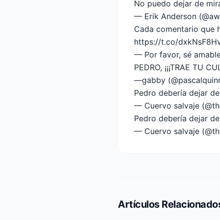
No puedo dejar de mira
— Erik Anderson (@a
Cada comentario que h
https://t.co/dxkNsF8H
— Por favor, sé amable
PEDRO, ¡¡¡TRAE TU CUL
—gabby (@pascalquin
Pedro debería dejar de
— Cuervo salvaje (@t
Pedro debería dejar de
— Cuervo salvaje (@t
Artículos Relacionado