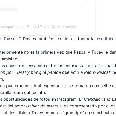
 compartida por Russell Tovey (@russelltovey)
or Russell T Davies también se unió a la fanfarria, escribie
eriormente no es la primera vez que Pascal y Tovey le dan
 amistad.
tos causaron sensación entre los entusiastas del arte cua
ación por TDAH y por qué parece que amo a Pedro Pascal” d
m.
no pudieron asistir al espectáculo, se tomaron una selfie co
trella fuera del recinto.
s oportunidades de fotos en Instagram,
El Mandaloriano
La
ast del actor
Hablar de arte
cual
es
copresentado por el gal
ascal describió a Tovey como un "gran tipo" en su artículo 