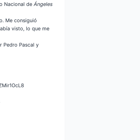
ro Nacional de
Ángeles
do. Me consiguió
abía visto, lo que me
r Pedro Pascal y
sZMir1OcL8
S