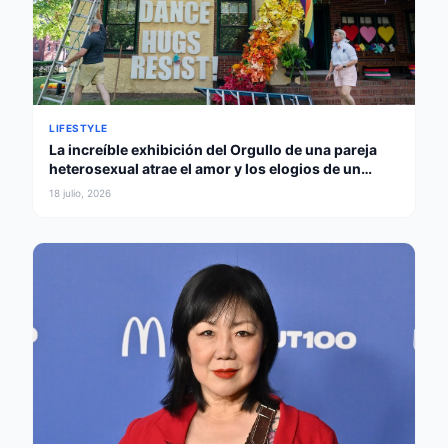
LIFESTYLE
La increíble exhibición del Orgullo de una pareja
heterosexual atrae el amor y los elogios de un
gobernador
18 julio, 2026