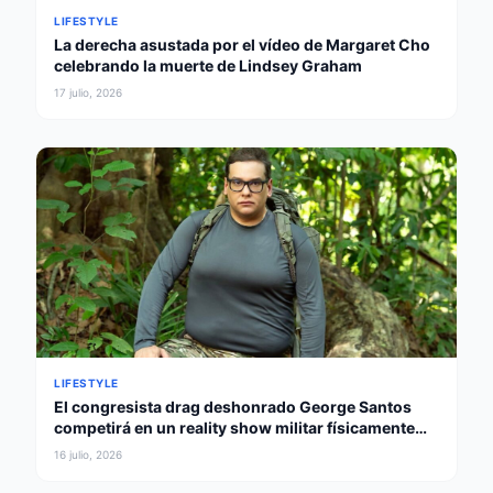
LIFESTYLE
La derecha asustada por el vídeo de Margaret Cho
celebrando la muerte de Lindsey Graham
17 julio, 2026
LIFESTYLE
El congresista drag deshonrado George Santos
competirá en un reality show militar físicamente
intenso
16 julio, 2026