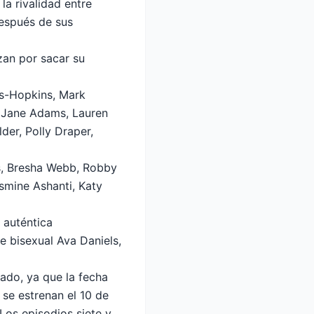
la rivalidad entre
después de sus
zan por sacar su
ns-Hopkins, Mark
, Jane Adams, Lauren
der, Polly Draper,
s, Bresha Webb, Robby
asmine Ashanti, Katy
 auténtica
e bisexual Ava Daniels,
ado, ya que la fecha
 se estrenan el 10 de
Los episodios siete y