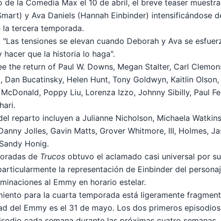
 de la Comedia Max el 10 de abril, el breve teaser muestra 
mart) y Ava Daniels (Hannah Einbinder) intensificándose 
de la tercera temporada.
ce: "Las tensiones se elevan cuando Deborah y Ava se esfuer
hacer que la historia lo haga".
see the return of Paul W. Downs, Megan Stalter, Carl Clemo
, Dan Bucatinsky, Helen Hunt, Tony Goldwyn, Kaitlin Olson
cDonald, Poppy Liu, Lorenza Izzo, Johnny Sibilly, Paul Fel
hari.
el reparto incluyen a Julianne Nicholson, Michaela Watkin
 Danny Jolles, Gavin Matts, Grover Whitmore, III, Holmes, J
 Sandy Honig.
poradas de
Trucos
obtuvo el aclamado casi universal por su
particularmente la representación de Einbinder del personaj
minaciones al Emmy en horario estelar.
miento para la cuarta temporada está ligeramente fragment
lidad del Emmy es el 31 de mayo. Los dos primeros episodios
pisodio cada semana durante las próximas cuatro semanas. 