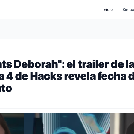
Inicio
Sin c
ts Deborah": el trailer de l
 4 de Hacks revela fecha 
nto
5