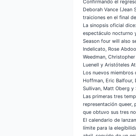
Confirmando el regreso
Deborah Vance (Jean S
traiciones en el final 
La sinopsis oficial di
espectáculo nocturno y 
Season four will also 
Indelicato, Rose Abdoo
Weedman, Christopher M
Luenell y Aristóteles At
Los nuevos miembros d
Hoffman, Eric Balfour,
Sullivan, Matt Oberg y
Las primeras tres tem
representación queer, 
que obtuvo sus tres no
El calendario de lanza
límite para la elegibi
abril, seguido de un e