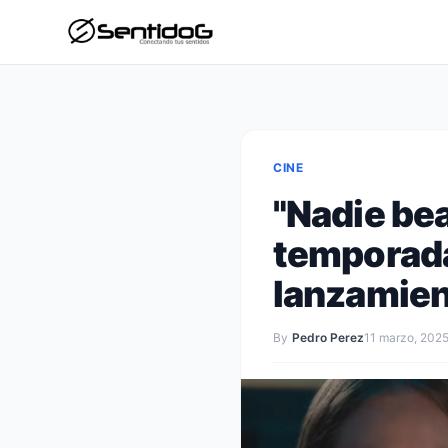
CINE
"Nadie bea
temporada
lanzamie
By
Pedro Perez
11 marzo, 202