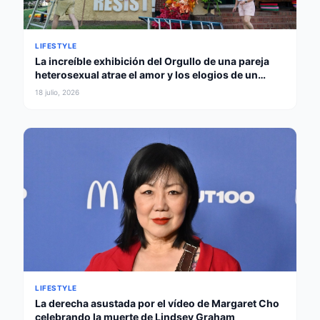
LIFESTYLE
La increíble exhibición del Orgullo de una pareja
heterosexual atrae el amor y los elogios de un
gobernador
18 julio, 2026
LIFESTYLE
La derecha asustada por el vídeo de Margaret Cho
celebrando la muerte de Lindsey Graham