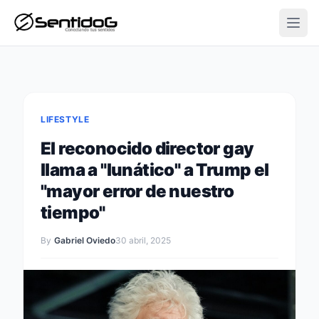
Open
LIFESTYLE
El reconocido director gay
llama a "lunático" a Trump el
"mayor error de nuestro
tiempo"
By
Gabriel Oviedo
30 abril, 2025