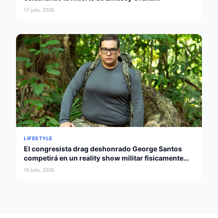
17 julio, 2026
LIFESTYLE
El congresista drag deshonrado George Santos
competirá en un reality show militar físicamente
intenso
16 julio, 2026