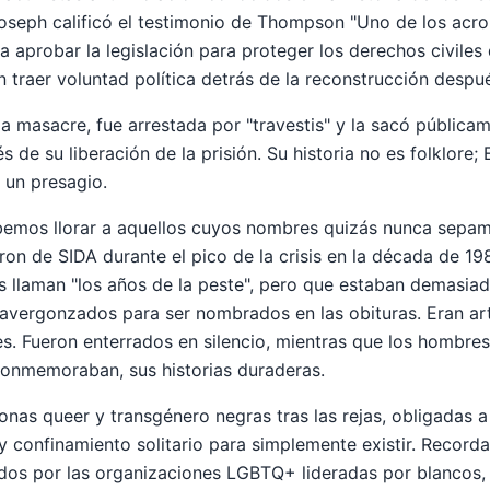
oseph calificó el testimonio de Thompson "Uno de los acr
ra aprobar la legislación para proteger los derechos civiles
traer voluntad política detrás de la reconstrucción después
a masacre, fue arrestada por "travestis" y la sacó públicam
 de su liberación de la prisión. Su historia no es folklore; 
 un presagio.
ebemos llorar a aquellos cuyos nombres quizás nunca sepa
on de SIDA durante el pico de la crisis en la década de 198
 llaman "los años de la peste", pero que estaban demasia
avergonzados para ser nombrados en las obituras. Eran art
s. Fueron enterrados en silencio, mientras que los hombr
onmemoraban, sus historias duraderas.
nas queer y transgénero negras tras las rejas, obligadas 
y confinamiento solitario para simplemente existir. Recorda
uidos por las organizaciones LGBTQ+ lideradas por blancos,