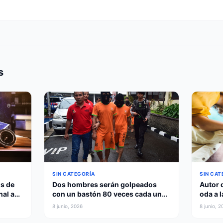
s
SIN CAT
SIN CATEGORÍA
s de
Autor 
Dos hombres serán golpeados
nal a
oda a l
con un bastón 80 veces cada uno
quién 
por abrazarse y besarse en
8 junio, 2026
8 junio, 2
privado