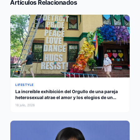
Artículos Relacionados
LIFESTYLE
La increíble exhibición del Orgullo de una pareja
heterosexual atrae el amor y los elogios de un
gobernador
18 julio, 2026