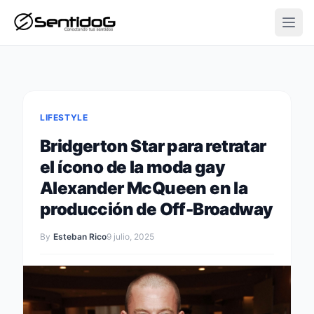
Open
LIFESTYLE
Bridgerton Star para retratar
el ícono de la moda gay
Alexander McQueen en la
producción de Off-Broadway
By
Esteban Rico
9 julio, 2025