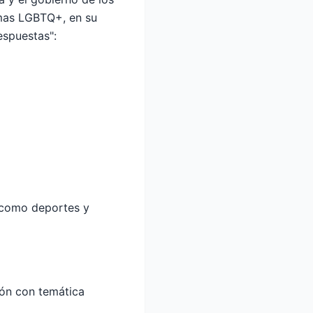
emas LGBTQ+, en su
espuestas":
s como deportes y
ión con temática