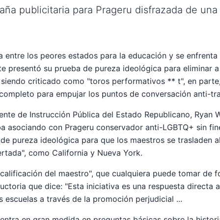
ña publicitaria para Prageru disfrazada de una 
 entre los peores estados para la educación y se enfrenta
e presentó su prueba de pureza ideológica para eliminar a
 siendo criticado como "toros performativos ** t", en parte
or completo para empujar los puntos de conversación anti-t
ndente de Instrucción Pública del Estado Republicano, Ryan 
a asociando con Prageru conservador anti-LGBTQ+ sin fine
 de pureza ideológica para que los maestros se trasladen a
rtada", como California y Nueva York.
calificación del maestro", que cualquiera puede tomar de fo
uctoria que dice: "Esta iniciativa es una respuesta directa a
s escuelas a través de la promoción perjudicial ...
ntra en gran medida en preguntas básicas sobre la historia