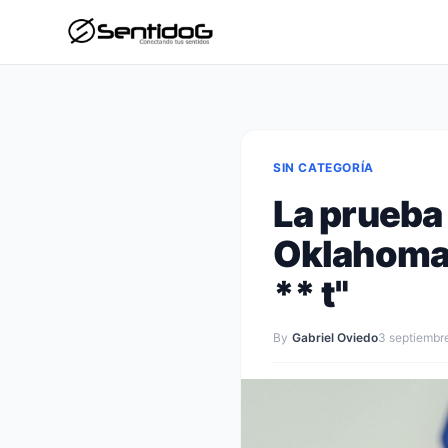
SIN CATEGORÍA
La prueba
Oklahoma 
** t"
By
Gabriel Oviedo
3 septiembr