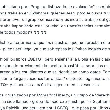
ublicitaria para Prageru disfrazada de evaluación", escribi
nos trabajen en Oklahoma, quienes sean, porque nunca tuvo
ía promover un grupo conservador usando su trabajo del go
estaba imponiendo esta" prueba "en transferencias estatale
e todos modos") ")") ")")
dicho anteriormente que los maestros que no aprueban el
, puede ser ilegal ya que sobrepasa los límites legales de s
hibir los libros LGBTQ+ pero enseñar a la Biblia en las clase
presionado previamente la mentira transfóbica sobre las es
arena a los estudiantes que se identifican como gatos. Tamb
 como "organizaciones terroristas" e intentó ilegalmente h
BTQ+ y el acceso al baño transgénero en las escuelas.
s organizados por Moms for Liberty, un grupo de "derecho
ha sido llamado grupo de odio extremista por el Southern
 Raichik, una activista anti-LGBTQ+ que pasa por Libbs o