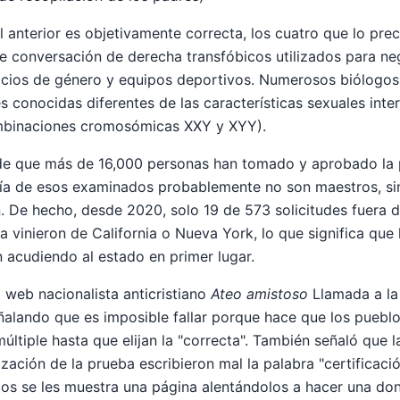
al anterior es objetivamente correcta, los cuatro que lo pr
 conversación de derecha transfóbicos utilizados para neg
acios de género y equipos deportivos. Numerosos biólogos
s conocidas diferentes de las características sexuales inte
ombinaciones cromosómicas XXY y XYY).
de que más de 16,000 personas han tomado y aprobado la p
ía de esos examinados probablemente no son maestros, si
. De hecho, desde 2020, solo 19 de 573 solicitudes fuera d
vinieron de California o Nueva York, lo que significa que
 acudiendo al estado en primer lugar.
 web nacionalista anticristiano
Ateo amistoso
Llamada a la
eñalando que es imposible fallar porque hace que los pueblo
ltiple hasta que elijan la "correcta". También señaló que l
ización de la prueba escribieron mal la palabra "certificació
os se les muestra una página alentándolos a hacer una don