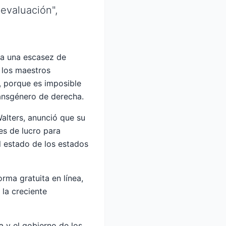
evaluación",
 a una escasez de
 los maestros
, porque es imposible
ransgénero de derecha.
Walters, anunció que su
s de lucro para
l estado de los estados
rma gratuita en línea,
 la creciente
 y el gobierno de los