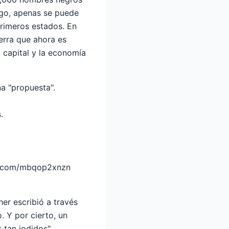
rgo, apenas se puede
primeros estados. En
ierra que ahora es
 capital y la economía
a "propuesta".
.
er.com/mbqop2xnzn
er escribió a través
. Y por cierto, un
 tan jodidos".