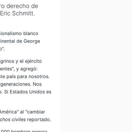
tro derecho de
Eric Schmitt.
cionalismo blanco
tinental de George
o".
rinos y el ejército
entes", y agregó:
te país para nosotros.
s generaciones. Nos
o. Si Estados Unidos es
érica" ​​al "cambiar
hos civiles
reportado
.
8,000 hombres negros