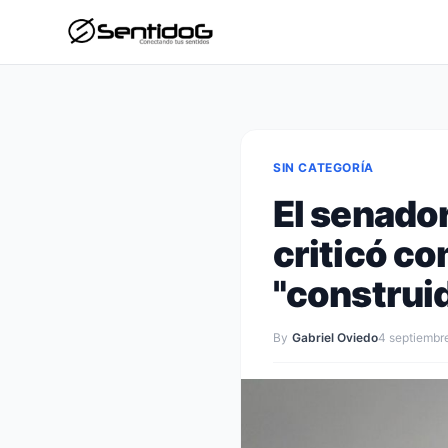
SIN CATEGORÍA
El senado
criticó co
"construid
By
Gabriel Oviedo
4 septiembr