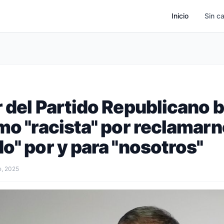
Inicio
Sin c
r del Partido Republicano 
mo "racista" por reclamarn
o" por y para "nosotros"
e, 2025