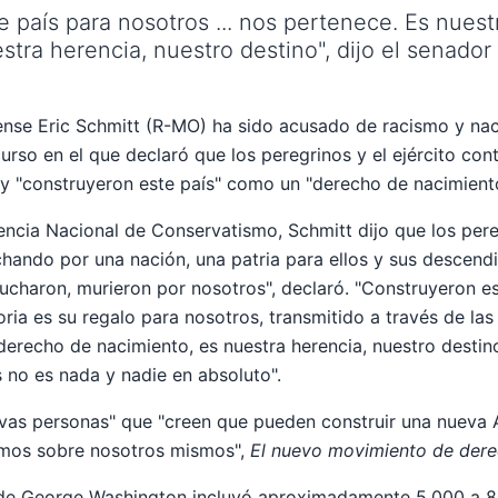
 país para nosotros ... nos pertenece. Es nues
stra herencia, nuestro destino", dijo el senador 
ense Eric Schmitt (R-MO) ha sido acusado de racismo y na
urso en el que declaró que los peregrinos y el ejército con
y "construyeron este país" como un "derecho de nacimient
ncia Nacional de Conservatismo, Schmitt dijo que los pereg
chando por una nación, una patria para ellos y sus descendi
lucharon, murieron por nosotros", declaró. "Construyeron es
oria es su regalo para nosotros, transmitido a través de la
derecho de nacimiento, es nuestra herencia, nuestro destin
 no es nada y nadie en absoluto".
as personas" que "creen que pueden construir una nueva Am
tamos sobre nosotros mismos",
El nuevo movimiento de derec
al de George Washington incluyó aproximadamente 5,000 a 