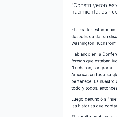
"Construyeron este
nacimiento, es nue
El senador estadounid
después de dar un disc
Washington "lucharon" 
Hablando en la Confere
"creían que estaban lu
"Lucharon, sangraron, 
América, en todo su gl
pertenece. Es nuestro 
todo y todos, entonces
Luego denunció a "nuev
las historias que con
El ejército continent