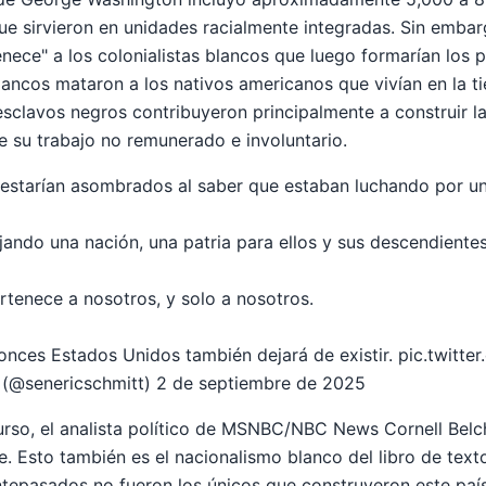
que sirvieron en unidades racialmente integradas. Sin emba
enece" a los colonialistas blancos que luego formarían los 
lancos mataron a los nativos americanos que vivían en la t
esclavos negros contribuyeron principalmente a construir la
de su trabajo no remunerado e involuntario.
​estarían asombrados al saber que estaban luchando por un
jando una nación, una patria para ellos y sus descendientes
tenece a nosotros, y solo a nosotros.
onces Estados Unidos también dejará de existir.
pic.twitt
t (@senericschmitt)
2 de septiembre de 2025
urso, el analista político de MSNBC/NBC News Cornell Belch
e. Esto también es el nacionalismo blanco del libro de texto
tepasados ​​no fueron los únicos que construyeron este país