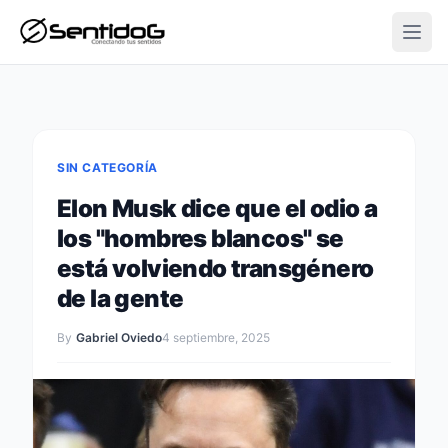
Open
SIN CATEGORÍA
Elon Musk dice que el odio a
los "hombres blancos" se
está volviendo transgénero
de la gente
By
Gabriel Oviedo
4 septiembre, 2025