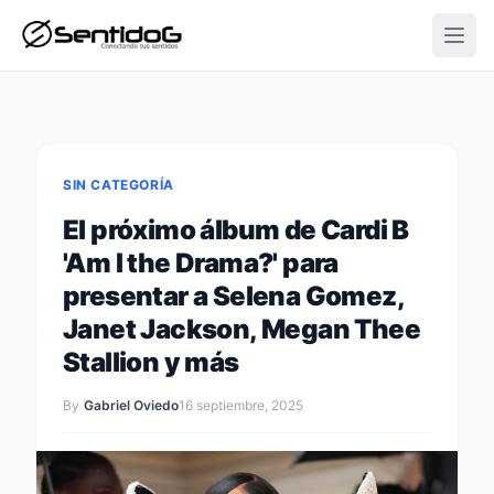
Open
SIN CATEGORÍA
El próximo álbum de Cardi B
'Am I the Drama?' para
presentar a Selena Gomez,
Janet Jackson, Megan Thee
Stallion y más
By
Gabriel Oviedo
16 septiembre, 2025