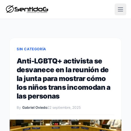
Open
SIN CATEGORÍA
Anti-LGBTQ+ activista se
desvanece en la reunión de
la junta para mostrar cómo
los niños trans incomodan a
las personas
By
Gabriel Oviedo
22 septiembre, 2025