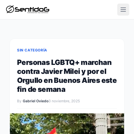
Open
SIN CATEGORÍA
Personas LGBTQ+ marchan
contra Javier Milei y por el
Orgullo en Buenos Aires este
fin de semana
By
Gabriel Oviedo
3 noviembre, 2025