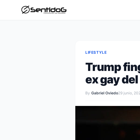
LIFESTYLE
Trump fing
ex gay de
By
Gabriel Oviedo
29 junio, 20