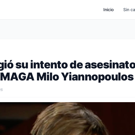
Inicio
Sin c
ió su intento de asesinato,
l MAGA Milo Yiannopoulos
26