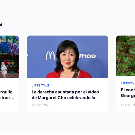
s
LIFESTY
LIFESTYLE
El con
La derecha asustada por el vídeo
Orgullo
George
de Margaret Cho celebrando la
trae el
reality
muerte de Lindsey Graham
17 julio, 2026
16 julio, 
intens