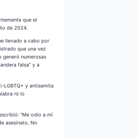
entemente que el
lio de 2024.
ue llevado a cabo por
istrado que una vez
ato generó numerosas
bandera falsa” y a
nti-LGBTQ+ y antisemita
labra n) lo
escribió: "Me odio a mí
de asesinato. No