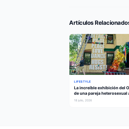
Artículos Relacionado
LIFESTYLE
La increíble exhibición del 
de una pareja heterosexual a
amor y los elogios de un
18 julio, 2026
gobernador