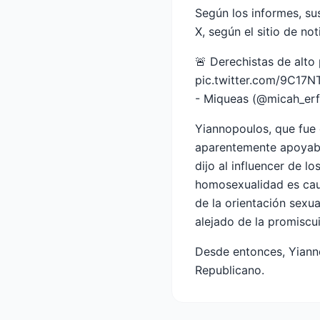
Según los informes, su
X, según el sitio de no
🚨 Derechistas de alto
pic.twitter.com/9C17N
- Miqueas (@micah_er
Yiannopoulos, que fue 
aparentemente apoyaban
dijo al influencer de 
homosexualidad es caus
de la orientación sexu
alejado de la promisc
Desde entonces, Yianno
Republicano.