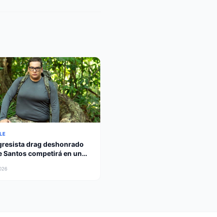
LE
gresista drag deshonrado
 Santos competirá en un
 show militar físicamente
2026
o