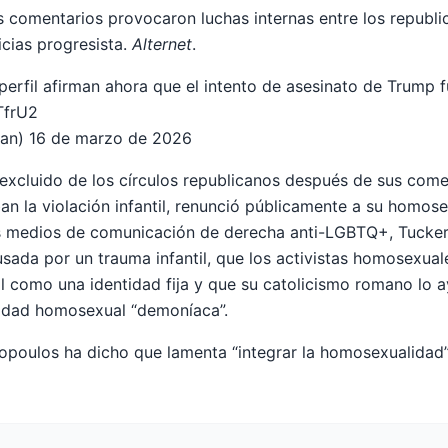
s comentarios provocaron luchas internas entre los repub
ticias progresista.
Alternet
.
 perfil afirman ahora que el intento de asesinato de Trump 
TfrU2
fan)
16 de marzo de 2026
excluido de los círculos republicanos después de sus come
 la violación infantil, renunció públicamente a su homose
los medios de comunicación de derecha anti-LGBTQ+, Tucker
ada por un trauma infantil, que los activistas homosexuale
al como una identidad fija y que su catolicismo romano lo
uidad homosexual “demoníaca”.
poulos ha dicho que lamenta “integrar la homosexualidad”